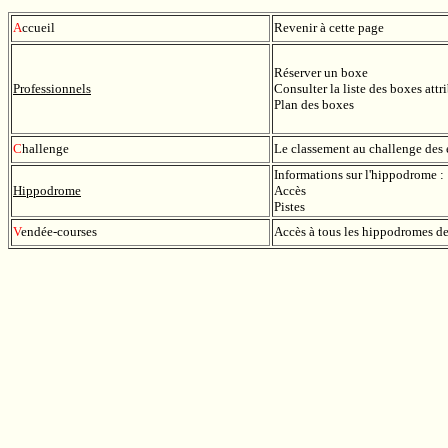
A
ccueil
Revenir à cette page
Réserver un boxe
P
rofessionnels
Consulter la liste des boxes attr
Plan des boxes
C
hallenge
Le classement au challenge des e
Informations sur l'hippodrome :
H
ippodrome
Accès
Pistes
V
endée-courses
Accès à tous les hippodromes d