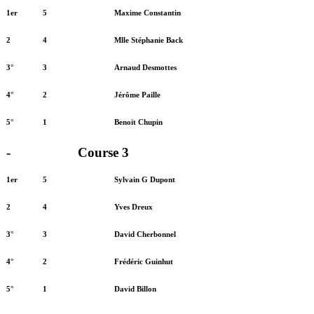
1er
5
Maxime Constantin
2
4
Mlle Stéphanie Back
3°
3
Arnaud Desmottes
4°
2
Jérôme Paille
5°
1
Benoit Chupin
-
Course 3
1er
5
Sylvain G Dupont
2
4
Yves Dreux
3°
3
David Cherbonnel
4°
2
Frédéric Guinhut
5°
1
David Billon