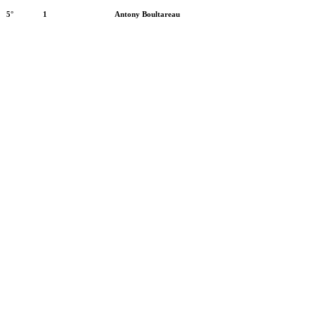
5°
1
Antony Boultareau