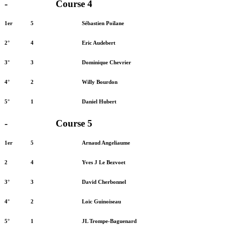
-
Course 4
1er
5
Sébastien Poilane
2°
4
Eric Audebert
3°
3
Dominique Chevrier
4°
2
Willy Bourdon
5°
1
Daniel Hubert
-
Course 5
1er
5
Arnaud Angeliaume
2
4
Yves J Le Bezvoet
3°
3
David Cherbonnel
4°
2
Loïc Guinoiseau
5°
1
JL Trompe-Baguenard