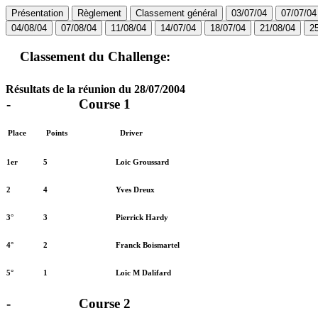
Présentation
Règlement
Classement général
03/07/04
07/07/04
04/08/04
07/08/04
11/08/04
14/07/04
18/07/04
21/08/04
2
Classement du Challenge:
Résultats de la réunion du 28/07/2004
-
Course 1
Place
Points
Driver
1er
5
Loïc Groussard
2
4
Yves Dreux
3°
3
Pierrick Hardy
4°
2
Franck Boismartel
5°
1
Loïc M Dalifard
-
Course 2