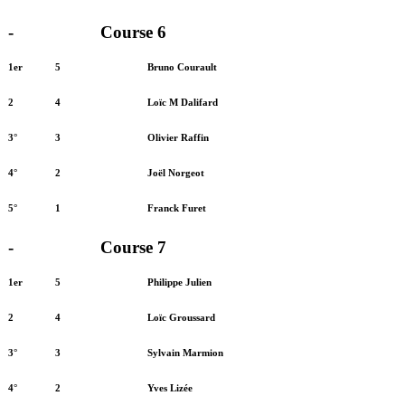
-
Course 6
1er
5
Bruno Courault
2
4
Loïc M Dalifard
3°
3
Olivier Raffin
4°
2
Joël Norgeot
5°
1
Franck Furet
-
Course 7
1er
5
Philippe Julien
2
4
Loïc Groussard
3°
3
Sylvain Marmion
4°
2
Yves Lizée