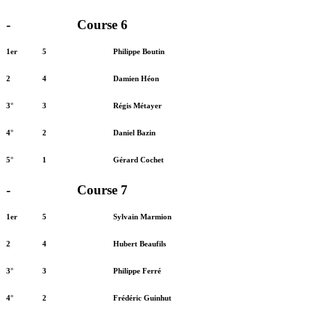
-
Course 6
1er
5
Philippe Boutin
2
4
Damien Héon
3°
3
Régis Métayer
4°
2
Daniel Bazin
5°
1
Gérard Cochet
-
Course 7
1er
5
Sylvain Marmion
2
4
Hubert Beaufils
3°
3
Philippe Ferré
4°
2
Frédéric Guinhut