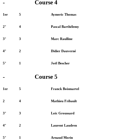
-
Course 4
1er
5
Aymeric Thomas
2°
4
Pascal Barthélemy
3°
3
Marc Raulline
4°
2
Didier Dauverné
5°
1
Joël Bescher
-
Course 5
1er
5
Franck Boismartel
2
4
Mathieu Fribault
3°
3
Loïc Groussard
4°
2
Laurent Laudren
5°
1
Arnaud Morin