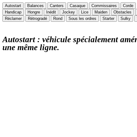
Autostart
Balances
Canters
Casaque
Commissaires
Corde
Handicap
Hongre
Inédit
Jockey
Lice
Maiden
Obstacles
Réclamer
Rétrogradé
Rond
Sous les ordres
Starter
Sulky
Autostart : véhicule spécialement amén
une même ligne.