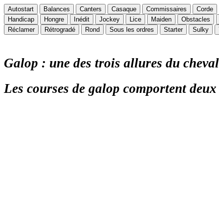
Autostart
Balances
Canters
Casaque
Commissaires
Corde
Handicap
Hongre
Inédit
Jockey
Lice
Maiden
Obstacles
Réclamer
Rétrogradé
Rond
Sous les ordres
Starter
Sulky
Galop : une des trois allures du cheval 
Les courses de galop comportent deux sp