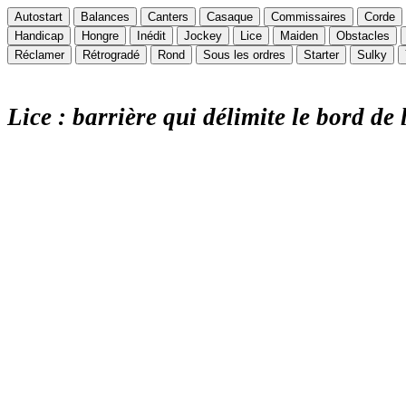
Autostart
Balances
Canters
Casaque
Commissaires
Corde
Handicap
Hongre
Inédit
Jockey
Lice
Maiden
Obstacles
Réclamer
Rétrogradé
Rond
Sous les ordres
Starter
Sulky
Lice : barrière qui délimite le bord de l