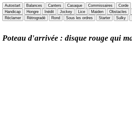
Autostart
Balances
Canters
Casaque
Commissaires
Corde
Handicap
Hongre
Inédit
Jockey
Lice
Maiden
Obstacles
Réclamer
Rétrogradé
Rond
Sous les ordres
Starter
Sulky
Poteau d'arrivée : disque rouge qui ma