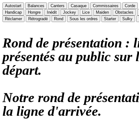
Autostart
Balances
Canters
Casaque
Commissaires
Corde
Handicap
Hongre
Inédit
Jockey
Lice
Maiden
Obstacles
Réclamer
Rétrogradé
Rond
Sous les ordres
Starter
Sulky
Rond de présentation : l
présentés au public sur 
départ.
Notre rond de présentatio
la ligne d'arrivée.