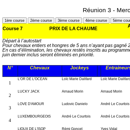
Réunion 3 - Mercr
1ère course
2ème course
3ème course
4ème course
5ème cou
A
Course 7
PRIX DE LA CHAUME
Départ à l’autostart
Pour chevaux entiers et hongres de 5 ans n’ayant pas gagné 
En cas d’élimination, les chevaux restés inscrits au programm
juin dernier inclus seront éliminés en priorité.
N°
Chevaux
Jockeys
Entraineur
L'OR DE L'OCEAN
Loïc Marie Dalifard
Loïc Marie Dalifar
1
LUCKY JACK
Arnaud Morin
Arnaud Morin
2
LOVE D'AMOUR
Ludovic Danielo
André Le Courtois
3
LUXEMBOURGEOIS
André Le Courtois
André Le Courtois
4
LIOUX DE L'ISOP
Rémi Goncet
Yves Vidal