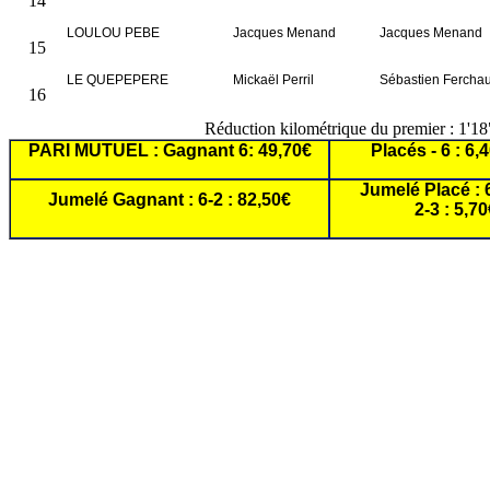
14
LOULOU PEBE
Jacques Menand
Jacques Menand
15
LE QUEPEPERE
Mickaël Perril
Sébastien Fercha
16
Réduction kilométrique du premier : 1'1
PARI MUTUEL : Gagnant 6: 49,70€
Placés - 6 : 6,4
Jumelé Placé : 6
Jumelé Gagnant : 6-2 : 82,50€
2-3 : 5,7