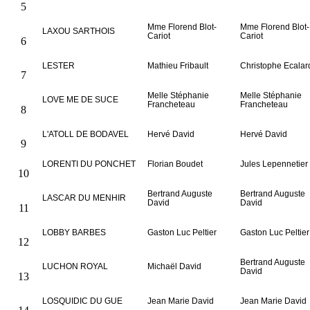
5
Mme Florend Blot-
Mme Florend Blot-
LAXOU SARTHOIS
Cariot
Cariot
6
LESTER
Mathieu Fribault
Christophe Ecalar
7
Melle Stéphanie
Melle Stéphanie
LOVE ME DE SUCE
Francheteau
Francheteau
8
L'ATOLL DE BODAVEL
Hervé David
Hervé David
9
LORENTI DU PONCHET
Florian Boudet
Jules Lepennetier
10
Bertrand Auguste
Bertrand Auguste
LASCAR DU MENHIR
David
David
11
LOBBY BARBES
Gaston Luc Peltier
Gaston Luc Peltier
12
Bertrand Auguste
LUCHON ROYAL
Michaël David
David
13
LOSQUIDIC DU GUE
Jean Marie David
Jean Marie David