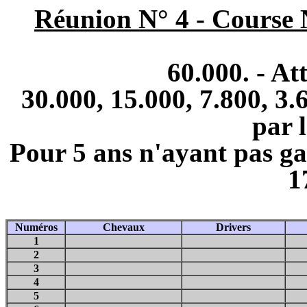
Réunion N° 4 - Cours
60.000. - At
30.000, 15.000, 7.800, 3.6
par 
Pour 5 ans n'ayant pas ga
1
Numéros
Chevaux
Drivers
1
2
3
4
5