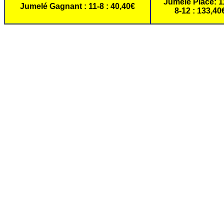
Jumelé Placé: 11
Jumelé Gagnant : 11-8 : 40,40€
8-12 : 133,40