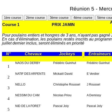
Réunion 5 - Mercr
1ère course
2ème course
3ème course
4ème course
5ème cou
A
Course 1
PRIX JAMIN
Pour poulains entiers et hongres de 3 ans, n'ayant pas gagné 
En cas d’élimination, les poulains restés inscrits au program
juillet dernier inclus, seront éliminés en priorité
N°
Chevaux
Jockeys
Entraineurs
-
NAOS DU DERBY
Frédéric Guinhut
Frédéric Guinhut
1
NATIF DES ARPENTS
Mickaël David
E Verdier
2
NELLO
Christophe Roussel
J Roussel
3
NESSIM DU CAM
Nicolas Priou
A Demissy
4
NID DE LA FORET
Pascal Joly
Pascal Joly
5