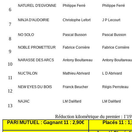
NATUREL D'EGVONNE
Philippe Ferré
Philippe Ferré
6
NINJA D'AUDOIRIE
Christophe Lefort
J P Lecourt
7
NO SOLO
Pascal Busson
Pascal Busson
8
NOBLE PROMETTEUR
Fabrice Cornière
Fabrice Cornière
9
NARASSE DES ARCS
Antony Boultareau
Antony Boultareau
10
NUCTALON
Mathieu Abrivard
L D Abrivard
11
NEW EYES DU BOIS
Franck Beucher
Régis Perroteau
12
NAJAC
LM Dalifard
LM Dalifard
13
Réduction kilométrique du premier : 1'1
PARI MUTUEL : Gagnant 11 : 2,90€
Placés 11 : 1,5