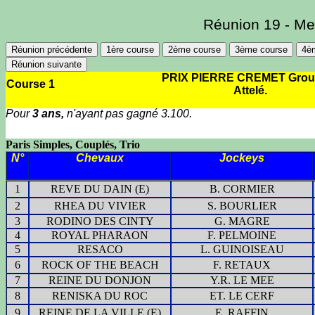
Réunion 19 - Me
Réunion précédente
1ère course
2ème course
3ème course
4è
Réunion suivante
PRIX PIERRE CREMET Grou
Course 1
Attelé.
Pour
3 ans,
n'ayant pas gagné 3.100.
Paris Simples, Couplés, Trio
N°
Chevaux
Jockeys
1
REVE DU DAIN (E)
B. CORMIER
2
RHEA DU VIVIER
S. BOURLIER
3
RODINO DES CINTY
G. MAGRE
4
ROYAL PHARAON
F. PELMOINE
5
RESACO
L. GUINOISEAU
6
ROCK OF THE BEACH
F. RETAUX
7
REINE DU DONJON
Y.R. LE MEE
8
RENISKA DU ROC
ET. LE CERF
9
REINE DE LA VILLE (E)
E. RAFFIN