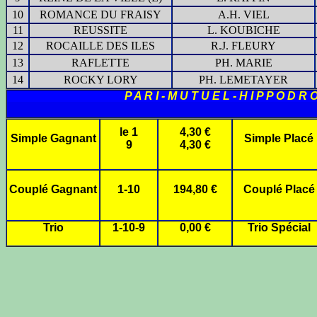
10
ROMANCE DU FRAISY
A.H. VIEL
11
REUSSITE
L. KOUBICHE
12
ROCAILLE DES ILES
R.J. FLEURY
13
RAFLETTE
PH. MARIE
14
ROCKY LORY
PH. LEMETAYER
P A R I - M U T U E L - H I P P O D R 
le 1
4,30 €
Simple Gagnant
Simple Placé
9
4,30 €
Couplé Gagnant
1-10
194,80 €
Couplé Placé
Trio
1-10-9
0,00 €
Trio Spécial