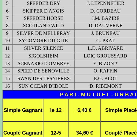
5
SPEEDER DRY
J. LEPENNETIER
6
SKIPPER D'ANGIS
D. CORDEAU
7
SPEEDER HORSE
J.M. BAZIRE
8
SCOTLAND WILD
D. DAUVERNE
9
SILVER DE MELLERAY
J. BRUNEAU
10
SYCOMORE DU GITE
G. PRAT
11
SILVER SILENCE
L.D. ABRIVARD
12
SIGOLSHEIM
LOIC GROUSSARD
13
SCENARIO D'OMBREE
E. BIZON *
14
SPEED DE SENOVILLE
O. RAFFIN
15
SWAN DES TESNIERES
E.G. BLOT
16
SUN OCEAN D'IDOLE
D. RIBEMONT
P A R I - M U T U E L - U R B A I
Simple Gagnant
le 12
6,40 €
Simple Placé
Couplé Gagnant
12-5
34,60 €
Couplé Placé