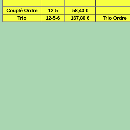
Couplé Ordre
12-5
58,40 €
-
Trio
12-5-6
167,80 €
Trio Ordre