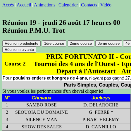
Accés
|
Accueil
|
Animations
|
Calendrier
|
Contacts
|
Vidéo
Réunion 19 - jeudi 26 août 17 heures 00
Réunion P.M.U. Trot
Réunion prédédente
1ère course
2ème course
3ème course
4è
Réunion suivante
PRIX FORTUNATO II - Cour
Tournoi des 4 ans de l'Ouest - Ep
Course 2
Départ à l'Autostart - Att
Pour
poulains entiers et hongres de 4 ans,
n'ayant pas gagné 27.
Paris Simples, Couplés, Coup
Si vous voulez les performances d'un cheval cliquer ici
N°
Chevaux
Jockeys
1
SAMBO ROSE
D. DELAROCHE
2
SEQUOIA DU DOMAINE
G. FERRE *
3
SILENCE MAN
P. BARTHELEMY
4
SHOW DES SALES
D. CANNILLO