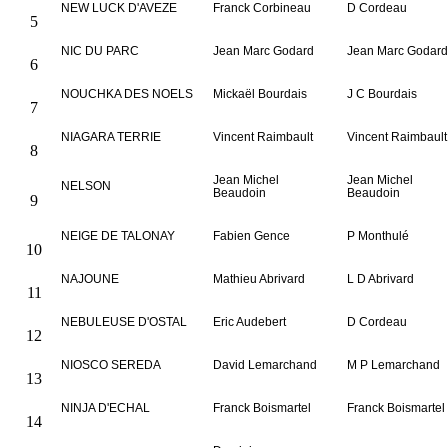
NEW LUCK D'AVEZE
Franck Corbineau
D Cordeau
5
NIC DU PARC
Jean Marc Godard
Jean Marc Godard
6
NOUCHKA DES NOELS
Mickaël Bourdais
J C Bourdais
7
NIAGARA TERRIE
Vincent Raimbault
Vincent Raimbault
8
Jean Michel
Jean Michel
NELSON
Beaudoin
Beaudoin
9
NEIGE DE TALONAY
Fabien Gence
P Monthulé
10
NAJOUNE
Mathieu Abrivard
L D Abrivard
11
NEBULEUSE D'OSTAL
Eric Audebert
D Cordeau
12
NIOSCO SEREDA
David Lemarchand
M P Lemarchand
13
NINJA D'ECHAL
Franck Boismartel
Franck Boismartel
14