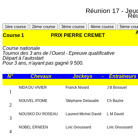
Réunion 17 - Jeu
Réu
1ère course
2ème course
3ème course
4ème course
5ème cou
A
Course 1
PRIX PIERRE CREMET
Course nationale
Tournoi des 3 ans de l'Ouest - Epreuve qualificative
Départ à l'autostart
Pour 3 ans, n'ayant pas gagné 9 500.
N°
Chevaux
Jockeys
-
Entraineurs
NIDA DU VIVIER
Franck Nivard
J B Bossuet
1
NOUVEL ATOME
Stéphane Delasalle
Ch Bazire
2
NOUSKO DU ROSEAU
Laurent Michel David
L M David
3
NOBEL ERNEEN
Loïc Groussard
Loïc Groussard
4