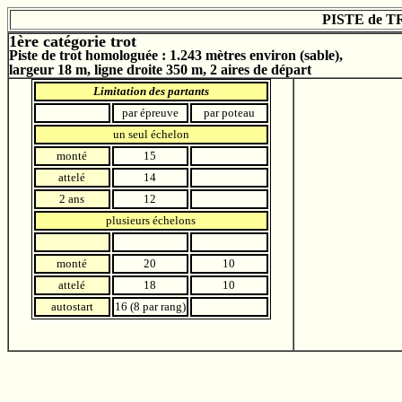
PISTE de 
1ère catégorie trot
Piste de trot homologuée : 1.243 mètres environ (sable),
largeur 18 m, ligne droite 350 m, 2 aires de départ
Limitation des partants
par épreuve
par poteau
un seul échelon
monté
15
attelé
14
2 ans
12
plusieurs échelons
monté
20
10
attelé
18
10
autostart
16 (8 par rang)