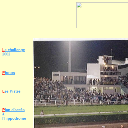
L
e challenge
2002
P
hotos
L
es Pistes
P
lan d'accès
à
l'hippodrome