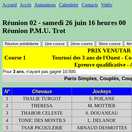
Accueil
|
Accés
|
Animations
|
Calendrier
|
Contacts
|
Vidéo
Réunion 02 - samedi 26 juin 16 heures 00
Réunion P.M.U. Trot
Réunion prédédente
1ère course
2ème course
3ème course
4è
PRIX VENUTAR
Course 1
Tournoi des 3 ans de l'Ouest - C
Epreuve qualificative - 
Pour
3 ans
, n'ayant pas gagné 10.500.
Paris Simples, Couplés, Coup
N°
Chevaux
Jockeys
1
THALIE TURGOT
S. POILANE
2
THERESA
M. MOTTIER
3
THABOR CELESTE
S. DOUANEAU
4
TONIC DES MONTILS
L. DELANOE
5
TSAR PICOULERIE
ARNAUD DESMOTTES