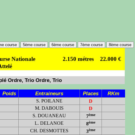
me course
5ème course
6ème course
7ème course
8ème course
ourse Nationale
2.150 métres
22.000 €
Attelé
lé Ordre, Trio Ordre, Trio
Poids
Entraineurs
Places
RKm
S. POILANE
D
M. DABOUIS
D
ème
S. DOUANEAU
7
ème
L. DELANOE
8
ème
CH. DESMOTTES
3