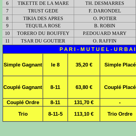
6
TIKETTE DE LA MARE
TH. DESMARRES
7
TRUST GEDE
F. DARONDEL
8
TIKIA DES APRES
O. POTIER
9
TEQUILA ROSE
B. ROBIN
10
TORERO DU BOUFFEY
P.EDOUARD MARY
11
TSAR DU GOUTIER
O. RAFFIN
P A R I - M U T U E L - U R B A I
Simple Gagnant
le 8
35,20 €
Simple Placé
Couplé Gagnant
8-11
63,80 €
Couplé Placé
Couplé Ordre
8-11
131,70 €
-
Trio
8-11-5
113,10 €
Trio Ordre