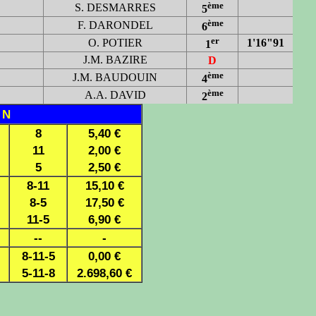
ème
S. DESMARRES
5
ème
F. DARONDEL
6
er
O. POTIER
1'16"91
1
J.M. BAZIRE
D
ème
J.M. BAUDOUIN
4
ème
A.A. DAVID
2
 N
8
5,40 €
11
2,00 €
5
2,50 €
8-11
15,10 €
8-5
17,50 €
11-5
6,90 €
--
-
8-11-5
0,00 €
5-11-8
2.698,60 €