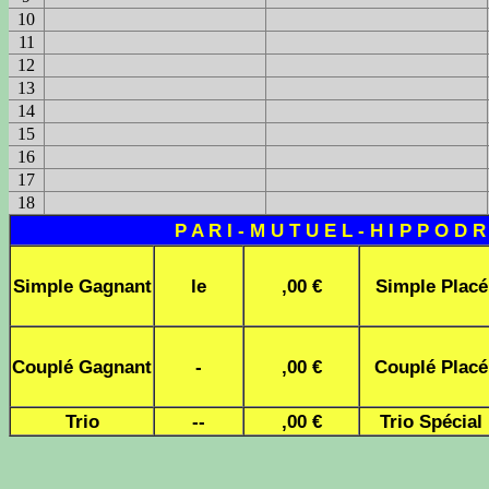
10
11
12
13
14
15
16
17
18
P A R I - M U T U E L - H I P P O D 
Simple Gagnant
le
,00 €
Simple Placé
Couplé Gagnant
-
,00 €
Couplé Placé
Trio
--
,00 €
Trio Spécial