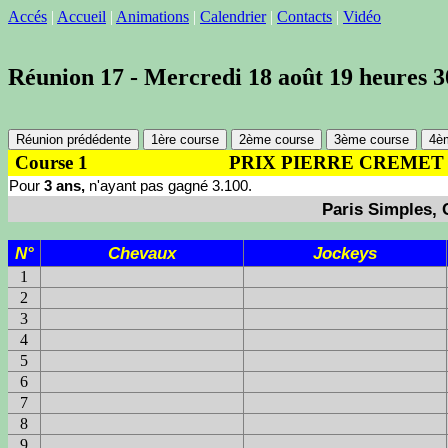
Accés
|
Accueil
|
Animations
|
Calendrier
|
Contacts
|
Vidéo
Réunion 17 - Mercredi 18 août 19 heures 3
Réunion prédédente
1ère course
2ème course
3ème course
4è
Course 1
PRIX PIERRE CREMET - 
Pour
3 ans,
n'ayant pas gagné 3.100.
Paris Simples, 
N°
Chevaux
Jockeys
1
2
3
4
5
6
7
8
9