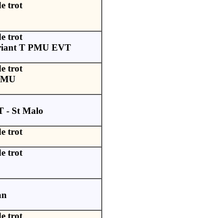
e trot
e trot
riant T PMU EVT
e trot
PMU
 - St Malo
e trot
e trot
an
e trot