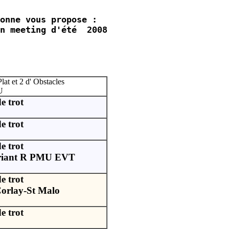
onne vous propose :

n meeting d'été  2008

lat et 2 d' Obstacles
U
e trot
e trot
e trot
riant R PMU EVT
e trot
orlay-St Malo
e trot