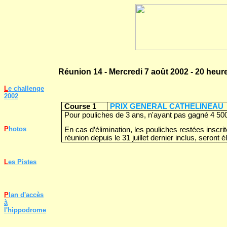
Réunion 14 - Mercredi 7 août 2002 - 20 heur
L
e challenge
2002
Course 1
PRIX GENERAL CATHELINEAU
Pour pouliches de 3 ans, n'ayant pas gagné 4 50
P
hotos
En cas d’élimination, les pouliches restées insc
réunion depuis le 31 juillet dernier inclus, seront é
L
es Pistes
P
lan d'accès
à
l'hippodrome