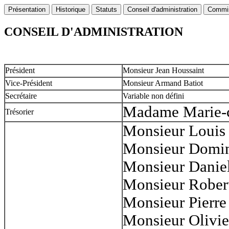
Présentation
Historique
Statuts
Conseil d'administration
Commis
CONSEIL D'ADMINISTRATION
Président
Monsieur Jean Houssaint
Vice-Président
Monsieur Armand Batiot
Secrétaire
Variable non défini
Madame Marie-c
Trésorier
Monsieur Louis 
Monsieur Domin
Monsieur Danie
Monsieur Rober
Monsieur Pierre
Monsieur Olivie