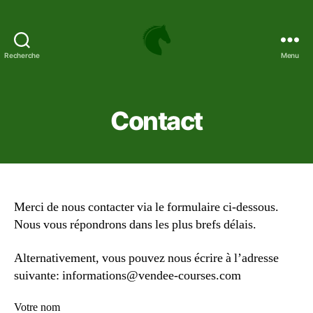
Recherche
Menu
Hippodrome
de
la
Malbrande
Contact
-
Parier
sur
le
turf
et
Merci de nous contacter via le formulaire ci-dessous.
le
Nous vous répondrons dans les plus brefs délais.
sport
Alternativement, vous pouvez nous écrire à l’adresse
suivante:
informations@vendee-courses.com
Votre nom