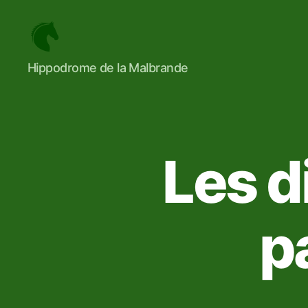
Hippodrome
Hippodrome de la Malbrande
de
la
Malbrande
-
Parier
sur
Les d
le
turf
et
le
p
sport