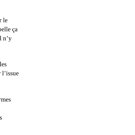
r le
elle ça
l n’y
les
 l’issue
ermes
s