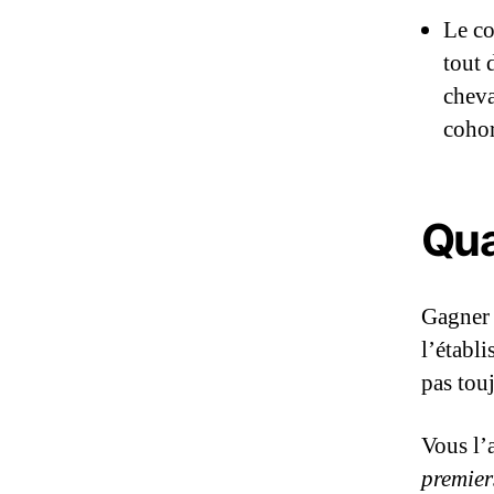
Le co
tout 
cheva
coho
Qua
Gagner
l’établ
pas touj
Vous l’a
premie