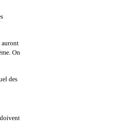
es
i auront
ième. On
uel des
 doivent