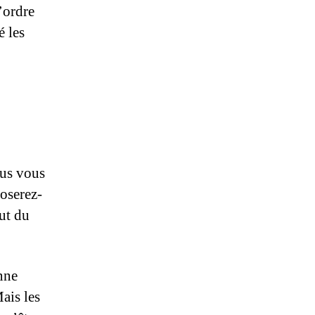
’ordre
 les
ous vous
 oserez-
ut du
nne
ais les