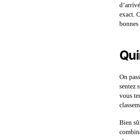
d’arriv
exact. 
bonnes 
Qui
On pass
sentez s
vous te
classem
Bien sû
combina