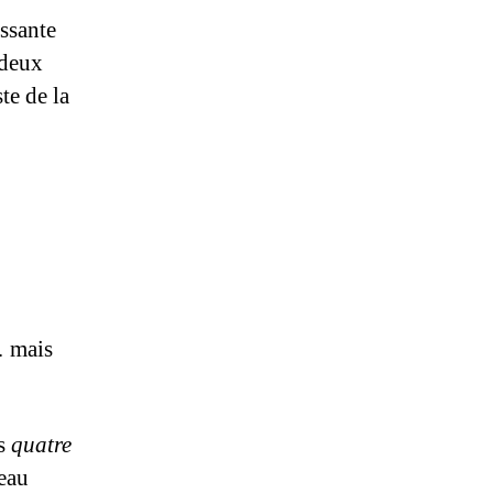
ssante
 deux
te de la
… mais
es
quatre
teau