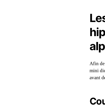
Les
hi
al
Afin de
mini dic
avant d
Cou