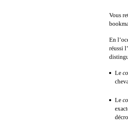
Vous re
bookmak
En l’oc
réussi 
disting
Le
co
cheva
Le
co
exact
décro