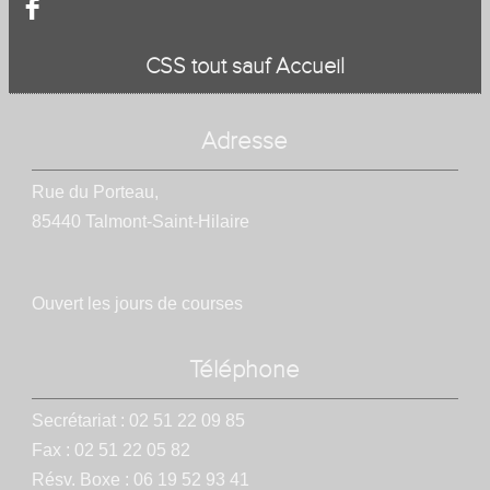
F
CSS tout sauf Accueil
Adresse
Rue du Porteau,
85440 Talmont-Saint-Hilaire
Ouvert les jours de courses
Téléphone
Secrétariat : 02 51 22 09 85
Fax : 02 51 22 05 82
Résv. Boxe : 06 19 52 93 41