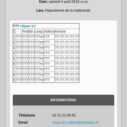
Date:
samedi 4 août 2018
19:30
Lieu:
Hippodrome de la malbrande
???
cliquer ici
C
Prix
Nb
Long.
Vidéos
Arrivée
1
???
???
???
???m
???
??-??-??-??-??
2
???
???
???
???m
???
??-??-??-??-??
3
???
???
???
???m
???
??-??-??-??-??
4
???
???
???
???m
???
??-??-??-??-??
5
???
???
???
???m
???
??-??-??-??-??
6
???
???
???
???m
???
??-??-??-??-??
7
???
???
???
???m
???
??-??-??-??-??
8
???
???
???
???m
???
??-??-??-??-??
9
???
???
???
???m
???
??-??-??-??-??
INFORMATIONS
Téléphone
02 51 22 09 85
Email
hippo.les.sables@wanadoo.fr