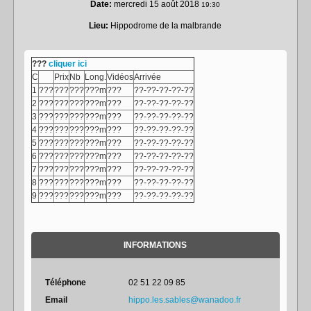
Date:
mercredi 15 août 2018
19:30
Lieu:
Hippodrome de la malbrande
???
cliquer ici
C
Prix
Nb
Long.
Vidéos
Arrivée
1
???
???
???
???m
???
??-??-??-??-??
2
???
???
???
???m
???
??-??-??-??-??
3
???
???
???
???m
???
??-??-??-??-??
4
???
???
???
???m
???
??-??-??-??-??
5
???
???
???
???m
???
??-??-??-??-??
6
???
???
???
???m
???
??-??-??-??-??
7
???
???
???
???m
???
??-??-??-??-??
8
???
???
???
???m
???
??-??-??-??-??
9
???
???
???
???m
???
??-??-??-??-??
INFORMATIONS
Téléphone
02 51 22 09 85
Email
hippo.les.sables@wanadoo.fr