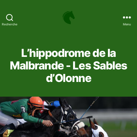
Recherche
Menu
Hippodrome
de
la
Malbrande
L’hippodrome de la
-
Parier
Malbrande - Les Sables
sur
d’Olonne
le
turf
et
le
sport