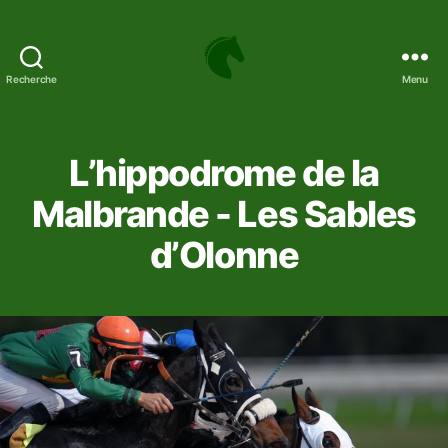
Recherche
Menu
Hippodrome
de
la
Malbrande
L’hippodrome de la
-
Parier
Malbrande - Les Sables
sur
d’Olonne
le
turf
et
le
sport