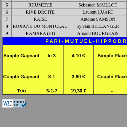
5
RHUMERIE
Sebastien MAILLOT
6
RIVE DROITE
Laurent HUART
7
RAISE
Antoine SAMSON
8
ROXANE DU MONTCEAU
Sylvain BELLANGER
9
RAMARA (E1)
Arnaud BOURGEAIS
P A R I - M U T U E L - H I P P O D 
Simple Gagnant
le 3
4,10 €
Simple Placé
Couplé Gagnant
3-1
3,80 €
Couplé Placé
Trio
3-1-7
19,30 €
-