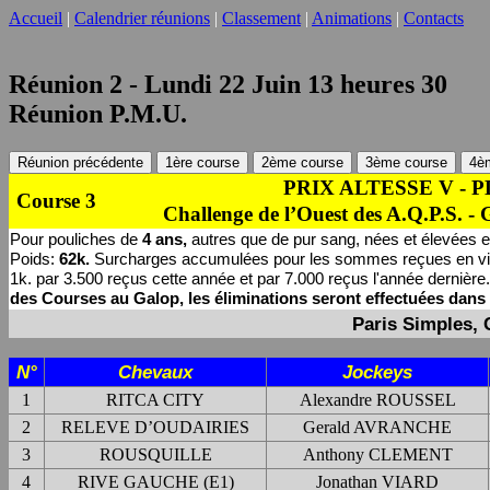
Accueil
|
Calendrier réunions
|
Classement
|
Animations
|
Contacts
Réunion 2 - Lundi 22 Juin 13 heures 30
Réunion P.M.U.
Réunion précédente
1ère course
2ème course
3ème course
4è
PRIX ALTESSE V - 
Course 3
Challenge de l’Ouest des A.Q.P.S
Pour pouliches de
4 ans,
autres que de pur sang, nées et élevées 
Poids:
62k.
Surcharges accumulées pour les sommes reçues en victoi
1k. par 3.500 reçus cette année et par 7.000 reçus l'année dernière.
des Courses au Galop, les éliminations seront effectuées dans 
Paris Simples, 
N°
Chevaux
Jockeys
1
RITCA CITY
Alexandre ROUSSEL
2
RELEVE D’OUDAIRIES
Gerald AVRANCHE
3
ROUSQUILLE
Anthony CLEMENT
4
RIVE GAUCHE (E1)
Jonathan VIARD