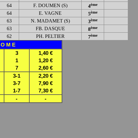
ème
64
F. DOUMEN (S)
4
ème
64
E. VAGNE
5
ème
63
N. MADAMET (S)
3
ème
63
FB. DASQUE
8
ème
62
PH. PELTIER
7
R O M E
3
1,40 €
1
1,20 €
7
2,60 €
3-1
2,20 €
3-7
7,90 €
1-7
7,30 €
-
-