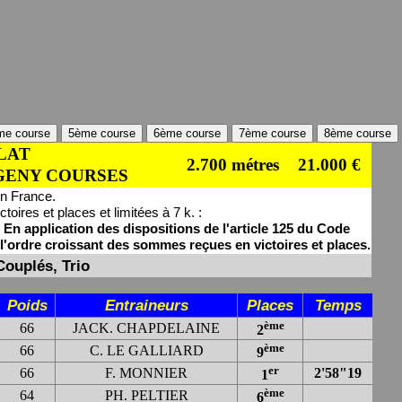
me course
5ème course
6ème course
7ème course
8ème course
PLAT
2.700 métres
21.000 €
. - GENY COURSES
en France.
res et places et limitées à 7 k. :
En application des dispositions de l'article 125 du Code
l'ordre croissant des sommes reçues en victoires et places.
Couplés, Trio
Poids
Entraineurs
Places
Temps
ème
66
JACK. CHAPDELAINE
2
ème
66
C. LE GALLIARD
9
er
66
F. MONNIER
2'58"19
1
ème
64
PH. PELTIER
6