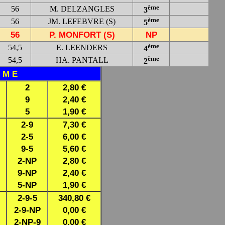
ème
56
M. DELZANGLES
3
ème
56
JM. LEFEBVRE (S)
5
56
P. MONFORT (S)
NP
ème
54,5
E. LEENDERS
4
ème
54,5
HA. PANTALL
2
O M E
2
2,80 €
9
2,40 €
5
1,90 €
2-9
7,30 €
2-5
6,00 €
9-5
5,60 €
2-NP
2,80 €
9-NP
2,40 €
5-NP
1,90 €
2-9-5
340,80 €
2-9-NP
0,00 €
2-NP-9
0,00 €