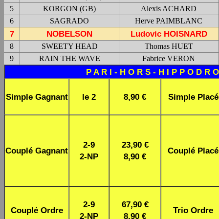
5
KORGON (GB)
Alexis ACHARD
6
SAGRADO
Herve PAIMBLANC
7
NOBELSON
Ludovic HOISNARD
8
SWEETY HEAD
Thomas HUET
9
RAIN THE WAVE
Fabrice VERON
P A R I - H O R S - H I P P O D R 
Simple Gagnant
le 2
8,90 €
Simple Placé
2-9
23,90 €
Couplé Gagnant
Couplé Placé
2-NP
8,90 €
2-9
67,90 €
Couplé Ordre
Trio Ordre
2-NP
8,90 €