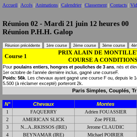
Accueil
|
Accés
|
Animations
|
Calendrier
|
Classement
|
Contacts
|
Vi
Réunion 02 - Mardi 21 juin 12 heures 00
Réunion P.H.H. Galop
Réunion précédente
1ère course
2ème course
3ème course
4è
PRIX ALAIN DE MONTILLET 
Course 1
COURSE A CONDITIONS
Pour
poulains entiers, hongres et pouliches de 3 ans
, nés et él
1er octobre de l'année dernière inclus, gagné une courseF.
Poids: 56k
. Les chevaux ayant gagné une course F ou, depuis le 1e
5.500 (à réclamer excepté) porteront 2k.
Paris Simples, Couplés, Tr
N°
Chevaux
Montes
1
FAQUERRY
Adrien FOUASSIER
2
AMERICAN SLICK
Zoe PFEIL
3
N...A..RKISSOS (IRE)
Jerome CLAUDIC
4
BEYNAMAR (IRE)
Michael POIRIER