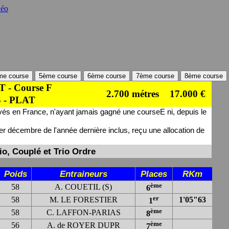
déo
me course
5ème course
6ème course
7ème course
8ème course
- Course F
2.700 métres
17.000 €
 - PLAT
evés en France, n'ayant jamais gagné une courseE ni, depuis le
r décembre de l'année dernière inclus, reçu une allocation de
io, Couplé et Trio Ordre
Poids
Entraineurs
Places
RKm
ème
58
A. COUETIL (S)
6
er
58
M. LE FORESTIER
1'05"63
1
ème
58
C. LAFFON-PARIAS
8
ème
56
A. de ROYER DUPR
7