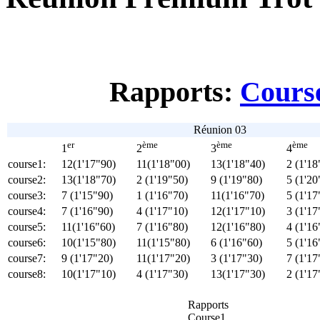
Rapports:
Course
Réunion 03
er
ème
ème
ème
1
2
3
4
course1:
12(1'17"90)
11(1'18"00)
13(1'18"40)
2 (1'18
course2:
13(1'18"70)
2 (1'19"50)
9 (1'19"80)
5 (1'20
course3:
7 (1'15"90)
1 (1'16"70)
11(1'16"70)
5 (1'17
course4:
7 (1'16"90)
4 (1'17"10)
12(1'17"10)
3 (1'17
course5:
11(1'16"60)
7 (1'16"80)
12(1'16"80)
4 (1'16
course6:
10(1'15"80)
11(1'15"80)
6 (1'16"60)
5 (1'16
course7:
9 (1'17"20)
11(1'17"20)
3 (1'17"30)
7 (1'17
course8:
10(1'17"10)
4 (1'17"30)
13(1'17"30)
2 (1'17
Rapports
Course1