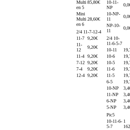
Multi
85,80€
10-11-
0,0
en 5
NP
Mini
10-NP-
0,0
Multi
28,60€
11
en 6
NP-10-
0,0
11
2/4 11-7-12-4
11-7
9,20€
2/4 10-
11-6-5-7
11-
9,20€
12
10-11
19,
11-4
9,20€
10-6
19,
7-12
9,20€
10-5
19,
7-4
9,20€
11-6
19,
12-4
9,20€
11-5
19,
6-5
19,
10-NP
3,4
11-NP
3,4
6-NP
3,4
5-NP
3,4
Pic5
10-11-6-
1
5-7
162