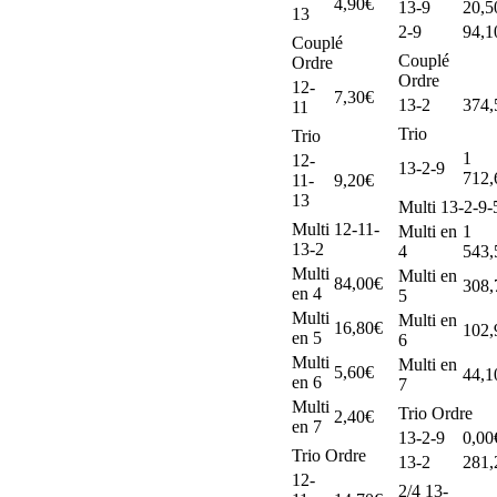
4,90€
13-9
20,5
13
2-9
94,1
Couplé
Couplé
Ordre
Ordre
12-
7,30€
13-2
374,
11
Trio
Trio
1
12-
13-2-9
712,
11-
9,20€
13
Multi 13-2-9-
Multi 12-11-
Multi en
1
13-2
4
543,
Multi
Multi en
84,00€
308,
en 4
5
Multi
Multi en
16,80€
102,
en 5
6
Multi
Multi en
5,60€
44,1
en 6
7
Multi
Trio Ordre
2,40€
en 7
13-2-9
0,00
Trio Ordre
13-2
281,
12-
2/4 13-