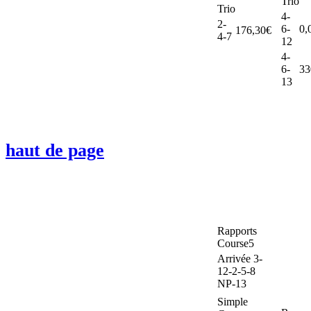
Trio
Trio
4-
2-
6-
0,
176,30€
4-7
12
4-
6-
33
13
haut de page
Rapports
Course5
Arrivée 3-
12-2-5-8
NP-13
Simple