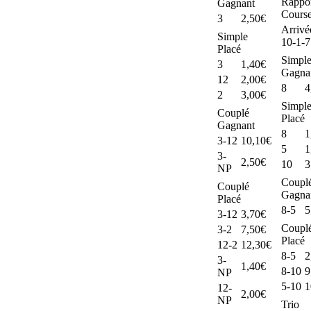
Rappor
Gagnant
Cours
3
2,50€
Arrivé
Simple
10-1-
Placé
Simpl
3
1,40€
Gagna
12
2,00€
8
4
2
3,00€
Simpl
Couplé
Placé
Gagnant
8
1
3-12
10,10€
5
1
3-
2,50€
10
3
NP
Coupl
Couplé
Gagna
Placé
8-5
5
3-12
3,70€
Coupl
3-2
7,50€
Placé
12-2
12,30€
8-5
2
3-
1,40€
8-10
9
NP
5-10
1
12-
2,00€
NP
Trio