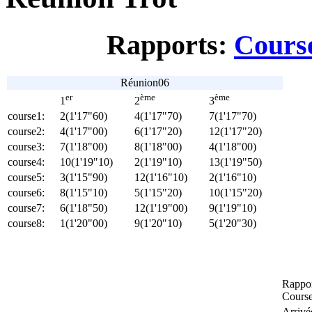
Rapports:
Course
Réunion06
er
ème
ème
1
2
3
course1:
2(1'17"60)
4(1'17"70)
7(1'17"70)
course2:
4(1'17"00)
6(1'17"20)
12(1'17"20)
course3:
7(1'18"00)
8(1'18"00)
4(1'18"00)
course4:
10(1'19"10)
2(1'19"10)
13(1'19"50)
course5:
3(1'15"90)
12(1'16"10)
2(1'16"10)
course6:
8(1'15"10)
5(1'15"20)
10(1'15"20)
course7:
6(1'18"50)
12(1'19"00)
9(1'19"10)
course8:
1(1'20"00)
9(1'20"10)
5(1'20"30)
Rappor
Cours
Arrivé