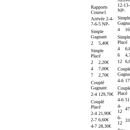
12-13
Rapports
NP-
Course1
Simpl
Arrivée 2-4-
Gagna
7-6-5 NP-
4
16
Simple
Gagnant
Simpl
Placé
2
5,40€
4
6,
Simple
6
4,
Placé
12
6,
2
2,20€
4
7,00€
Coupl
Gagna
7
2,70€
4-6
17
Couplé
Gagnant
Coupl
Placé
2-4
129,70€
4-6
51
Couplé
4-
Placé
47
12
2-4
21,90€
6-
2-7
6,60€
33
12
4-7
28,30€