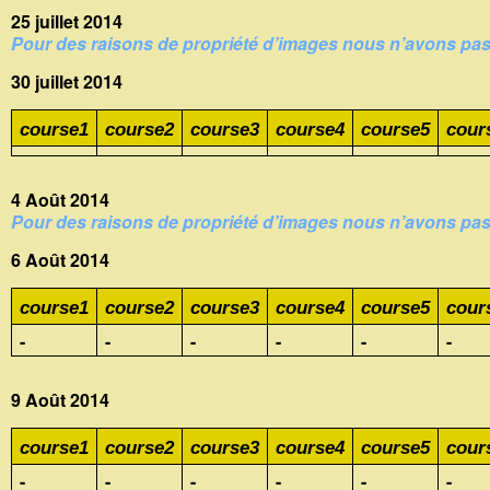
25 juillet 2014
Pour des raisons de propriété d’images nous n’avons pas l
30 juillet 2014
course1
course2
course3
course4
course5
cour
4 Août 2014
Pour des raisons de propriété d’images nous n’avons pas l
6 Août 2014
course1
course2
course3
course4
course5
cour
-
-
-
-
-
-
9 Août 2014
course1
course2
course3
course4
course5
cour
-
-
-
-
-
-