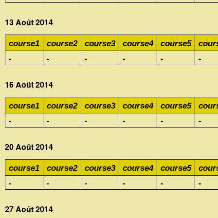
13 Août 2014
course1
course2
course3
course4
course5
cour
-
-
-
-
-
-
16 Août 2014
course1
course2
course3
course4
course5
cour
-
-
-
-
-
-
20 Août 2014
course1
course2
course3
course4
course5
cour
-
-
-
-
-
-
27 Août 2014