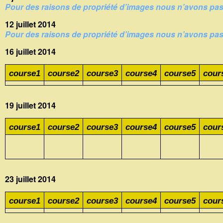
Pour des raisons de propriété d’images nous n’avons pas l
12 juillet 2014
Pour des raisons de propriété d’images nous n’avons pas l
16 juillet 2014
course1
course2
course3
course4
course5
cour
19 juillet 2014
course1
course2
course3
course4
course5
cour
23 juillet 2014
course1
course2
course3
course4
course5
cour