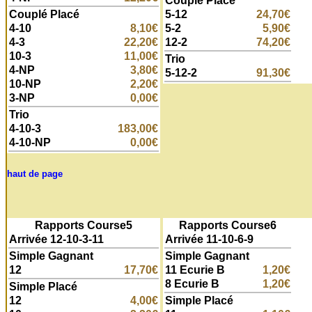
Couplé Placé
Couplé Placé
5-12
24,70€
4-10
8,10€
5-2
5,90€
4-3
22,20€
12-2
74,20€
10-3
11,00€
Trio
4-NP
3,80€
5-12-2
91,30€
10-NP
2,20€
3-NP
0,00€
Trio
4-10-3
183,00€
4-10-NP
0,00€
haut de page
Rapports Course5
Rapports Course6
Arrivée 12-10-3-11
Arrivée 11-10-6-9
Simple Gagnant
Simple Gagnant
12
17,70€
11 Ecurie B
1,20€
8 Ecurie B
1,20€
Simple Placé
12
4,00€
Simple Placé