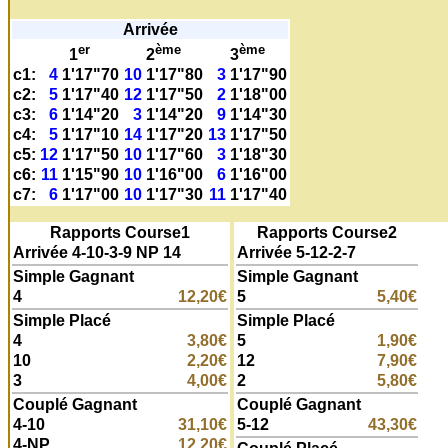
Arrivée
er
ème
ème
1
2
3
c1:
4
1'17"70
10
1'17"80
3
1'17"90
c2:
5
1'17"40
12
1'17"50
2
1'18"00
c3:
6
1'14"20
3
1'14"20
9
1'14"30
c4:
5
1'17"10
14
1'17"20
13
1'17"50
c5:
12
1'17"50
10
1'17"60
3
1'18"30
c6:
11
1'15"90
10
1'16"00
6
1'16"00
c7:
6
1'17"00
10
1'17"30
11
1'17"40
Rapports Course1
Rapports Course2
Arrivée 4-10-3-9 NP 14
Arrivée 5-12-2-7
Simple Gagnant
Simple Gagnant
4
12,20€
5
5,40€
Simple Placé
Simple Placé
4
3,80€
5
1,90€
10
2,20€
12
7,90€
3
4,00€
2
5,80€
Couplé Gagnant
Couplé Gagnant
4-10
31,10€
5-12
43,30€
4-NP
12,20€