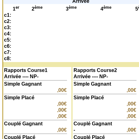
Arrivée
er
ème
ème
ème
1
2
3
4
5
c1:
c2:
c3:
c4:
c5:
c6:
c7:
c8:
Rapports Course1
Rapports Course2
Arrivée ---- NP-
Arrivée ---- NP-
Simple Gagnant
Simple Gagnant
,00€
,00€
Simple Placé
Simple Placé
,00€
,00€
,00€
,00€
,00€
,00€
Couplé Gagnant
Couplé Gagnant
,00€
-
,00€
Couplé Placé
Couplé Placé