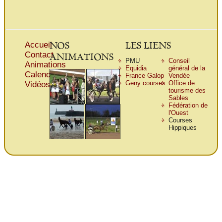
NOS
LES LIENS
Accueil
Contact
ANIMATIONS
PMU
Conseil
Animations
Equidia
général de la
Calendrier
France Galop
Vendée
Geny courses
Office de
Vidéos
tourisme des
Sables
Fédération de
l'Ouest
Courses
Hippiques