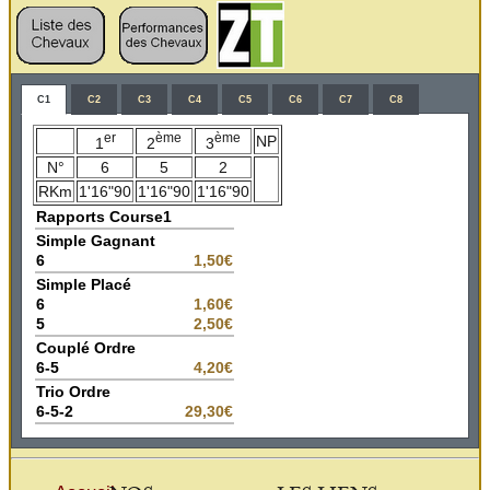
C1
C2
C3
C4
C5
C6
C7
C8
er
ème
ème
NP
1
2
3
N°
6
5
2
RKm
1'16"90
1'16"90
1'16"90
Rapports Course1
Simple Gagnant
6
1,50€
Simple Placé
6
1,60€
5
2,50€
Couplé Ordre
6-5
4,20€
Trio Ordre
6-5-2
29,30€