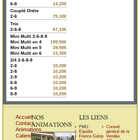
6-8
14,20€
Couplé Ordre
2-6
75,10€
Trio
2-6-8
87,10€
Mini Multi 2-6-8-9
Mini Multi en 4
199,50€
Mini Multi en 5
39,90€
Mini Multi en 6
13,30€
2/4 2-6-8-9
2-6
10,20€
2-8
10,20€
2-9
10,20€
6-8
10,20€
6-9
10,20€
8-9
10,20€
NOS
LES LIENS
Accueil
Contact
ANIMATIONS
PMU
Conseil
Animations
Equidia
général de la
Calendrier
France Galop
Vendée