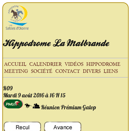
Hippodrome
La Malbrande
ACCUEIL
CALENDRIER
VIDÉOS
HIPPODROME
MEETING
SOCIÉTÉ
CONTACT
DIVERS
LIENS
R09
Mardi 9 août
2016
à 16 H 15
Réunion Prémium Galop