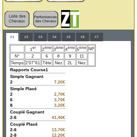
C1
C2
C3
C4
C5
C6
C7
er
ème
ème
ème
ème
NP
1
2
3
4
5
N°
2
6
8
9
11
Temps
2'07"61
Tête
Nez
2L
Nez
Rapports Course1
Simple Gagnant
2
7,20€
Simple Placé
2
2,70€
6
3,70€
8
3,20€
Couplé Gagnant
2-6
41,40€
Couplé Placé
2-6
13,70€
2-8
12,20€