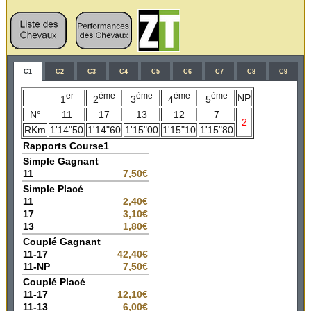
C1
C2
C3
C4
C5
C6
C7
C8
C9
er
ème
ème
ème
ème
NP
1
2
3
4
5
N°
11
17
13
12
7
2
RKm
1'14"50
1'14"60
1'15"00
1'15"10
1'15"80
Rapports Course1
Simple Gagnant
11
7,50€
Simple Placé
11
2,40€
17
3,10€
13
1,80€
Couplé Gagnant
11-17
42,40€
11-NP
7,50€
Couplé Placé
11-17
12,10€
11-13
6,00€