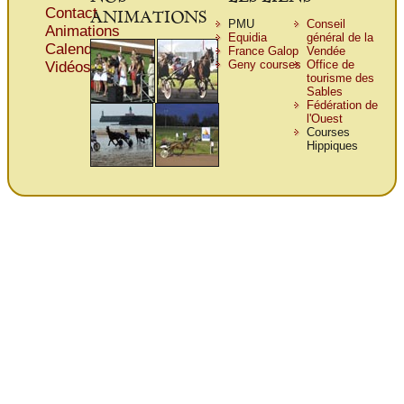
Contact
ANIMATIONS
PMU
Conseil
Animations
Equidia
général de la
Calendrier
France Galop
Vendée
Geny courses
Office de
Vidéos
tourisme des
Sables
Fédération de
l'Ouest
Courses
Hippiques