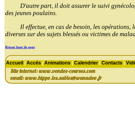
D'autre part, il doit assurer le suivi gynéco
des jeunes poulains.
Il effectue, en cas de besoin, les opérations, 
diverses sur des sujets blessés ou victimes de malad
Retour haut de page
Accueil
|
Accés
|
Animations
|
Calendrier
|
Contacts
|
Vid
Site internet: www.vendee-courses.com
email:
www.hippo.les.sables@wanadoo.fr