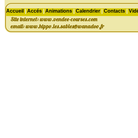
Accueil
|
Accés
|
Animations
|
Calendrier
|
Contacts
|
Vid
Site internet: www.vendee-courses.com
email:
www.hippo.les.sables@wanadoo.fr