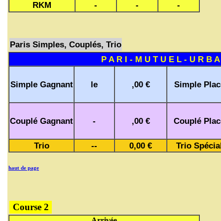
RKM
-
-
-
Paris Simples, Couplés, Trio
P A R I - M U T U E L - U R B A
Simple Gagnant
le
,00 €
Simple Plac
Couplé Gagnant
-
,00 €
Couplé Plac
Trio
--
0,00 €
Trio Spécia
haut de page
Course 2
Arrivée