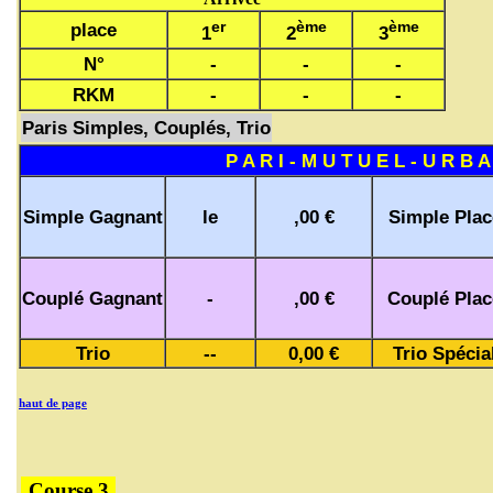
er
ème
ème
place
1
2
3
N°
-
-
-
RKM
-
-
-
Paris Simples, Couplés, Trio
P A R I - M U T U E L - U R B A
Simple Gagnant
le
,00 €
Simple Plac
Couplé Gagnant
-
,00 €
Couplé Plac
Trio
--
0,00 €
Trio Spécia
haut de page
Course 3