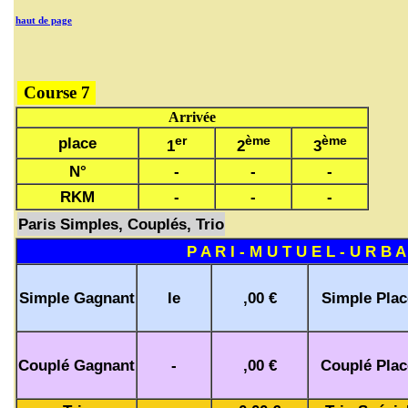
haut de page
Course 7
Arrivée
er
ème
ème
place
1
2
3
N°
-
-
-
RKM
-
-
-
Paris Simples, Couplés, Trio
P A R I - M U T U E L - U R B A
Simple Gagnant
le
,00 €
Simple Plac
Couplé Gagnant
-
,00 €
Couplé Plac