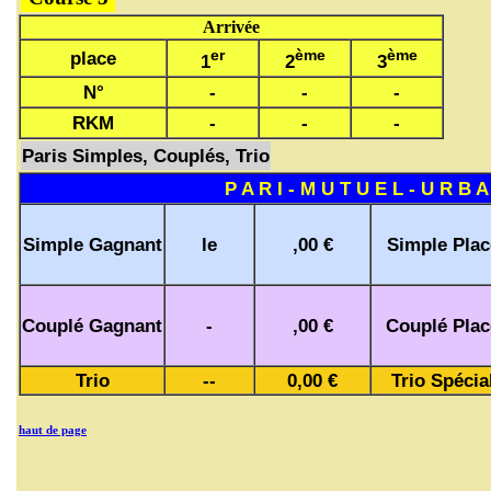
Arrivée
er
ème
ème
place
1
2
3
N°
-
-
-
RKM
-
-
-
Paris Simples, Couplés, Trio
P A R I - M U T U E L - U R B A
Simple Gagnant
le
,00 €
Simple Plac
Couplé Gagnant
-
,00 €
Couplé Plac
Trio
--
0,00 €
Trio Spécia
haut de page