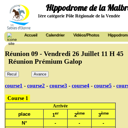
Hippodrome de la Malb
1ère catégorie Pôle Régionale de la Vendée
Accueil
Calendrier
Vidéos/Photos
Hippodrom
Réunion 09 - Vendredi 26 Juillet 11 H 
Réunion Prémium Galop
Recul
Avance
course1
-
course2
-
course3
-
course4
-
course5
-
cour
Course 1
Arrivée
er
ème
ème
place
1
2
3
N°
-
-
-