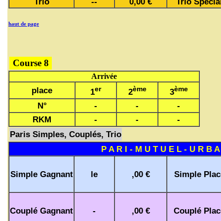
Trio
--
0,00 €
Trio Spécia
haut de page
Course 8
Arrivée
er
ème
ème
place
1
2
3
N°
-
-
-
RKM
-
-
-
Paris Simples, Couplés, Trio
P A R I - M U T U E L - U R B A
Simple Gagnant
le
,00 €
Simple Plac
Couplé Gagnant
-
,00 €
Couplé Plac