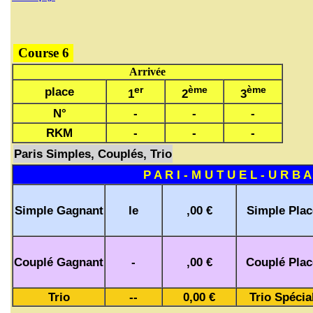
Course 6
Arrivée
er
ème
ème
place
1
2
3
N°
-
-
-
RKM
-
-
-
Paris Simples, Couplés, Trio
P A R I - M U T U E L - U R B A
Simple Gagnant
le
,00 €
Simple Plac
Couplé Gagnant
-
,00 €
Couplé Plac
Trio
--
0,00 €
Trio Spécia