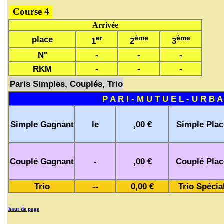
Course 4
Arrivée
er
ème
ème
place
1
2
3
N°
-
-
-
RKM
-
-
-
Paris Simples, Couplés, Trio
P A R I - M U T U E L - U R B A
Simple Gagnant
le
,00 €
Simple Plac
Couplé Gagnant
-
,00 €
Couplé Plac
Trio
--
0,00 €
Trio Spécia
haut de page