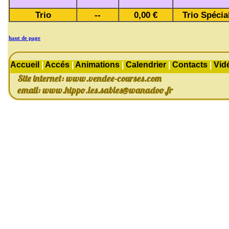
Trio
--
0,00 €
Trio Spécia
haut de page
Accueil
|
Accés
|
Animations
|
Calendrier
|
Contacts
|
Vid
Site internet: www.vendee-courses.com
email:
www.hippo.les.sables@wanadoo.fr