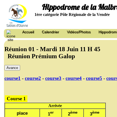
Hippodrome de la Malb
1ère catégorie Pôle Régionale de la Vendée
Accueil
Calendrier
Vidéos/Photos
Hippodrom
Réunion 01 - Mardi 18 Juin 11 H 45
Réunion Prémium Galop
Avance
course1
-
course2
-
course3
-
course4
-
course5
-
cour
Course 1
Arrivée
er
ème
ème
place
1
2
3