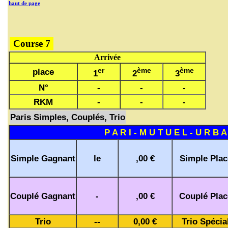
haut de page
Course 7
Arrivée
er
ème
ème
place
1
2
3
N°
-
-
-
RKM
-
-
-
Paris Simples, Couplés, Trio
P A R I - M U T U E L - U R B A
Simple Gagnant
le
,00 €
Simple Plac
Couplé Gagnant
-
,00 €
Couplé Plac
Trio
--
0,00 €
Trio Spécia