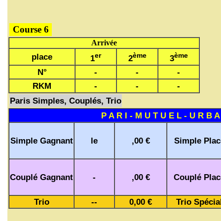
Course 6
Arrivée
er
ème
ème
place
1
2
3
N°
-
-
-
RKM
-
-
-
Paris Simples, Couplés, Trio
P A R I - M U T U E L - U R B A
Simple Gagnant
le
,00 €
Simple Plac
Couplé Gagnant
-
,00 €
Couplé Plac
Trio
--
0,00 €
Trio Spécia