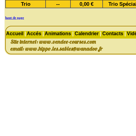
Trio
--
0,00 €
Trio Spécia
haut de page
Accueil
|
Accés
|
Animations
|
Calendrier
|
Contacts
|
Vid
Site internet: www.vendee-courses.com
email:
www.hippo.les.sables@wanadoo.fr