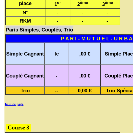
er
ème
ème
place
1
2
3
N°
-
-
-
RKM
-
-
-
Paris Simples, Couplés, Trio
P A R I - M U T U E L - U R B A
Simple Gagnant
le
,00 €
Simple Plac
Couplé Gagnant
-
,00 €
Couplé Plac
Trio
--
0,00 €
Trio Spécia
haut de page
Course 3