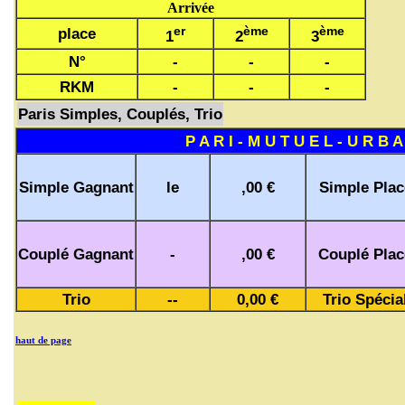
Arrivée
er
ème
ème
place
1
2
3
N°
-
-
-
RKM
-
-
-
Paris Simples, Couplés, Trio
P A R I - M U T U E L - U R B A
Simple Gagnant
le
,00 €
Simple Plac
Couplé Gagnant
-
,00 €
Couplé Plac
Trio
--
0,00 €
Trio Spécia
haut de page