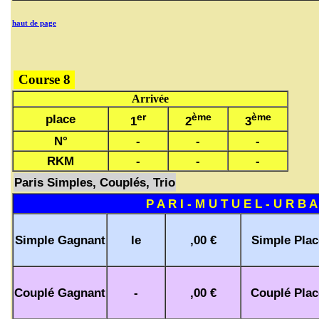
haut de page
Course 8
Arrivée
er
ème
ème
place
1
2
3
N°
-
-
-
RKM
-
-
-
Paris Simples, Couplés, Trio
P A R I - M U T U E L - U R B A
Simple Gagnant
le
,00 €
Simple Plac
Couplé Gagnant
-
,00 €
Couplé Plac