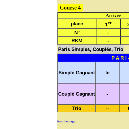
Course 4
Arrivée
er
place
1
N°
-
RKM
-
Paris Simples, Couplés, Trio
P A R I 
Simple Gagnant
le
Couplé Gagnant
-
Trio
--
haut de page