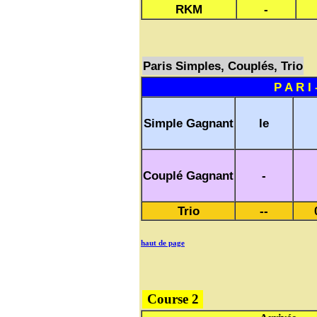
RKM
-
Paris Simples, Couplés, Trio
P A R I 
Simple Gagnant
le
Couplé Gagnant
-
Trio
--
haut de page
Course 2