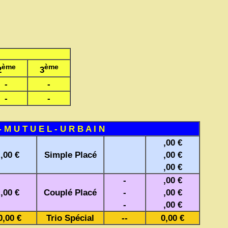
ème
ème
2
3
-
-
-
-
- M U T U E L - U R B A I N
,00 €
,00 €
Simple Placé
,00 €
,00 €
-
,00 €
,00 €
Couplé Placé
-
,00 €
-
,00 €
0,00 €
Trio Spécial
--
0,00 €