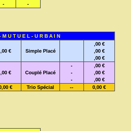
-
-
- M U T U E L - U R B A I N
,00 €
,00 €
Simple Placé
,00 €
,00 €
-
,00 €
,00 €
Couplé Placé
-
,00 €
-
,00 €
0,00 €
Trio Spécial
--
0,00 €