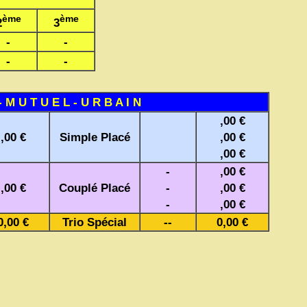
ème
ème
2
3
-
-
-
-
- M U T U E L - U R B A I N
,00 €
,00 €
Simple Placé
,00 €
,00 €
-
,00 €
,00 €
Couplé Placé
-
,00 €
-
,00 €
0,00 €
Trio Spécial
--
0,00 €