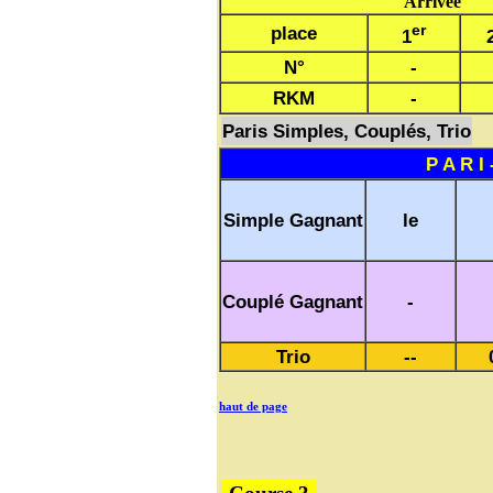
Arrivée
er
place
1
N°
-
RKM
-
Paris Simples, Couplés, Trio
P A R I 
Simple Gagnant
le
Couplé Gagnant
-
Trio
--
haut de page