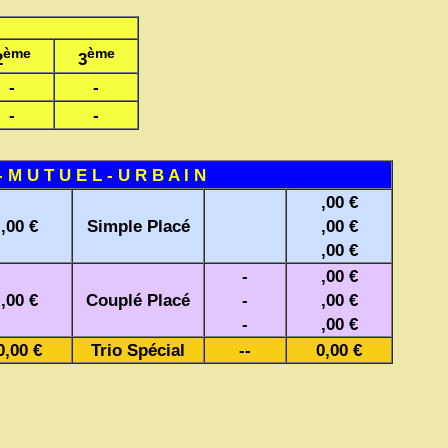
ème
ème
2
3
-
-
-
-
- M U T U E L - U R B A I N
,00 €
,00 €
Simple Placé
,00 €
,00 €
-
,00 €
,00 €
Couplé Placé
-
,00 €
-
,00 €
0,00 €
Trio Spécial
--
0,00 €