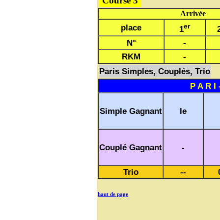
Course 3
Arrivée
er
place
1
N°
-
RKM
-
Paris Simples, Couplés, Trio
P A R I 
Simple Gagnant
le
Couplé Gagnant
-
Trio
--
haut de page