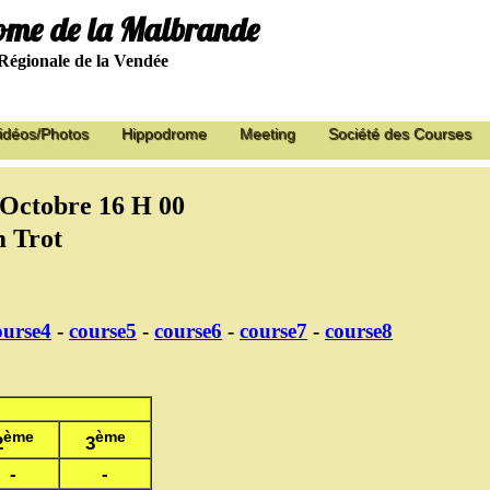
me de la Malbrande
Régionale de la Vendée
idéos/Photos
Hippodrome
Meeting
Société des Courses
9 Octobre 16 H 00
 Trot
ourse4
-
course5
-
course6
-
course7
-
course8
ème
ème
2
3
-
-