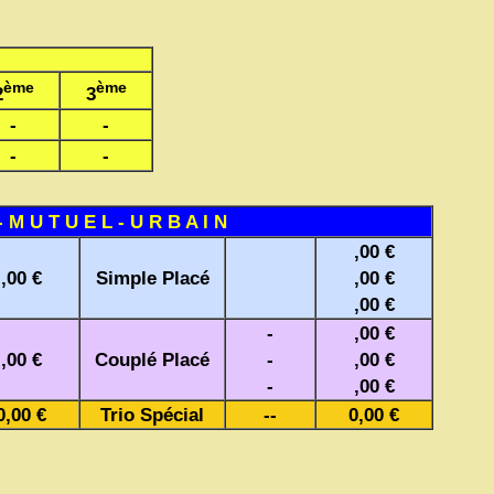
ème
ème
2
3
-
-
-
-
- M U T U E L - U R B A I N
,00 €
,00 €
Simple Placé
,00 €
,00 €
-
,00 €
,00 €
Couplé Placé
-
,00 €
-
,00 €
0,00 €
Trio Spécial
--
0,00 €