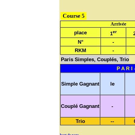
Course 5
Arrivée
er
place
1
N°
-
RKM
-
Paris Simples, Couplés, Trio
P A R I 
Simple Gagnant
le
Couplé Gagnant
-
Trio
--
haut de page