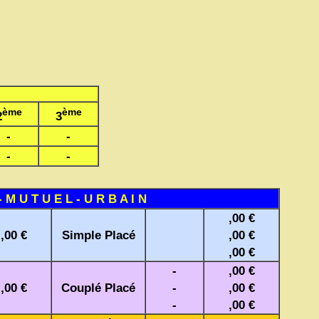
ème
ème
2
3
-
-
-
-
- M U T U E L - U R B A I N
,00 €
,00 €
Simple Placé
,00 €
,00 €
-
,00 €
,00 €
Couplé Placé
-
,00 €
-
,00 €