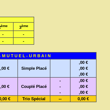
ème
ème
2
3
-
-
-
-
- M U T U E L - U R B A I N
,00 €
,00 €
Simple Placé
,00 €
,00 €
-
,00 €
,00 €
Couplé Placé
-
,00 €
-
,00 €
0,00 €
Trio Spécial
--
0,00 €