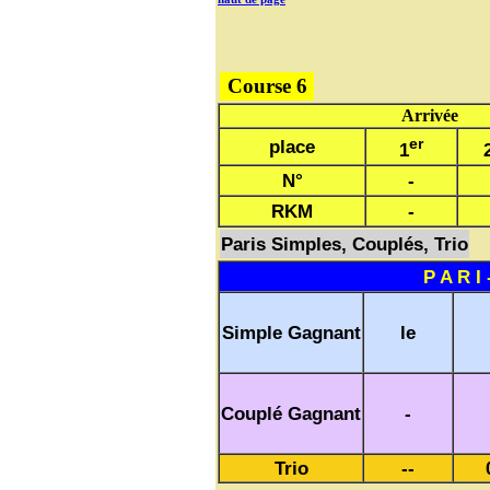
Course 6
Arrivée
er
place
1
N°
-
RKM
-
Paris Simples, Couplés, Trio
P A R I 
Simple Gagnant
le
Couplé Gagnant
-
Trio
--