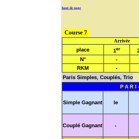
haut de page
Course 7
Arrivée
er
place
1
N°
-
RKM
-
Paris Simples, Couplés, Trio
P A R I 
Simple Gagnant
le
Couplé Gagnant
-