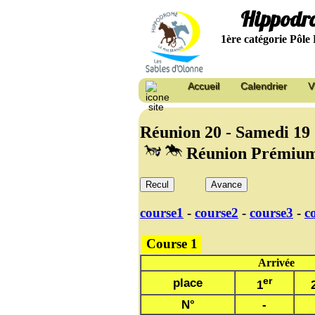
Hippodro
1ère catégorie Pôle 
Accueil
Calendrier
V
Réunion 20 - Samedi 1
Réunion Prémium
Recul
Avance
course1
-
course2
-
course3
-
c
Course 1
Arrivée
er
place
1
N°
-