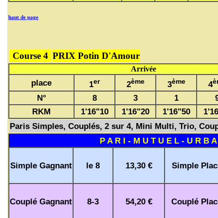
haut de page
Course 4
PRIX Potin D'Amour
Arrivée
er
ème
ème
è
place
1
2
3
4
N°
8
3
1
RKM
1'16"10
1'16"20
1'16"50
1'1
Paris Simples, Couplés, 2 sur 4, Mini Multi, Trio, Coup
P A R I - M U T U E L - U R B A
Simple Gagnant
le 8
13,30 €
Simple Plac
Couplé Gagnant
8-3
54,20 €
Couplé Plac