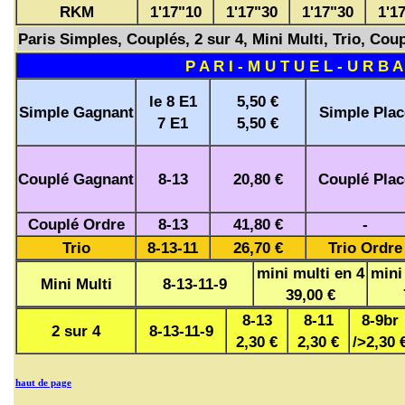
RKM
1'17"10
1'17"30
1'17"30
1'1
Paris Simples, Couplés, 2 sur 4, Mini Multi, Trio, Coup
P A R I - M U T U E L - U R B A
le 8 E1
5,50 €
Simple Gagnant
Simple Plac
7 E1
5,50 €
Couplé Gagnant
8-13
20,80 €
Couplé Plac
Couplé Ordre
8-13
41,80 €
-
Trio
8-13-11
26,70 €
Trio Ordre
mini multi en 4
mini
Mini Multi
8-13-11-9
39,00 €
8-13
8-11
8-9br
2 sur 4
8-13-11-9
2,30 €
2,30 €
/>2,30 
haut de page