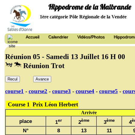
Hippodrome de la Malbrande
1ère catégorie Pôle Régionale de la Vendée
Accueil
Calendrier
Vidéos/Photos
Hippodrom
Réunion 05 - Samedi 13 Juillet 16 H 00
Réunion Trot
Recul
Avance
course1
-
course2
-
course3
-
course4
-
course5
-
cour
Course 1
Prix Léon Herbert
Arrivée
er
ème
ème
è
place
1
2
3
4
N°
8
13
11