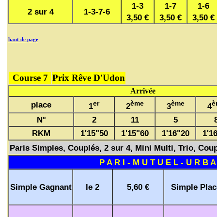
1-3
1-7
1-6
2 sur 4
1-3-7-6
3,50 €
3,50 €
3,50 €
haut de page
Course 7
Prix Rêve D'Udon
Arrivée
er
ème
ème
è
place
1
2
3
4
N°
2
11
5
RKM
1'15"50
1'15"60
1'16"20
1'1
Paris Simples, Couplés, 2 sur 4, Mini Multi, Trio, Coup
P A R I - M U T U E L - U R B A
Simple Gagnant
le 2
5,60 €
Simple Plac