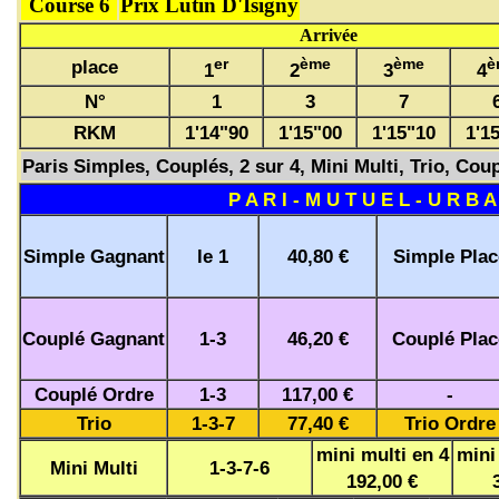
Course 6
Prix Lutin D'Isigny
Arrivée
er
ème
ème
è
place
1
2
3
4
N°
1
3
7
RKM
1'14"90
1'15"00
1'15"10
1'1
Paris Simples, Couplés, 2 sur 4, Mini Multi, Trio, Coup
P A R I - M U T U E L - U R B A
Simple Gagnant
le 1
40,80 €
Simple Plac
Couplé Gagnant
1-3
46,20 €
Couplé Plac
Couplé Ordre
1-3
117,00 €
-
Trio
1-3-7
77,40 €
Trio Ordre
mini multi en 4
mini
Mini Multi
1-3-7-6
192,00 €