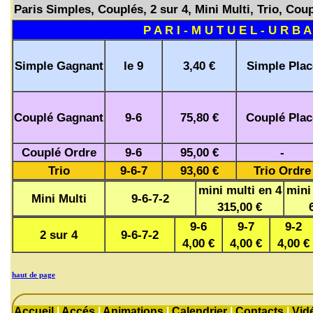
Paris Simples, Couplés, 2 sur 4, Mini Multi, Trio, Coup
P A R I - M U T U E L - U R B A
Simple Gagnant
le 9
3,40 €
Simple Plac
Couplé Gagnant
9-6
75,80 €
Couplé Plac
Couplé Ordre
9-6
95,00 €
-
Trio
9-6-7
93,60 €
Trio Ordre
mini multi en 4
mini
Mini Multi
9-6-7-2
315,00 €
9-6
9-7
9-2
2 sur 4
9-6-7-2
4,00 €
4,00 €
4,00 €
haut de page
Accueil
|
Accés
|
Animations
|
Calendrier
|
Contacts
|
Vid