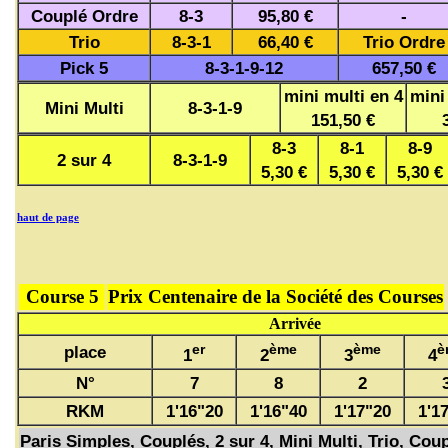
Couplé Ordre
8-3
95,80 €
-
Trio
8-3-1
66,40 €
Trio Ordre
Pick 5
8-3-1-9-12
657,50 €
mini multi en 4
mini
Mini Multi
8-3-1-9
151,50 €
8-3
8-1
8-9
2 sur 4
8-3-1-9
5,30 €
5,30 €
5,30 €
haut de page
Course 5
Prix Centenaire de la Société des Courses
Arrivée
er
ème
ème
è
place
1
2
3
4
N°
7
8
2
RKM
1'16"20
1'16"40
1'17"20
1'1
Paris Simples, Couplés, 2 sur 4, Mini Multi, Trio, Coup