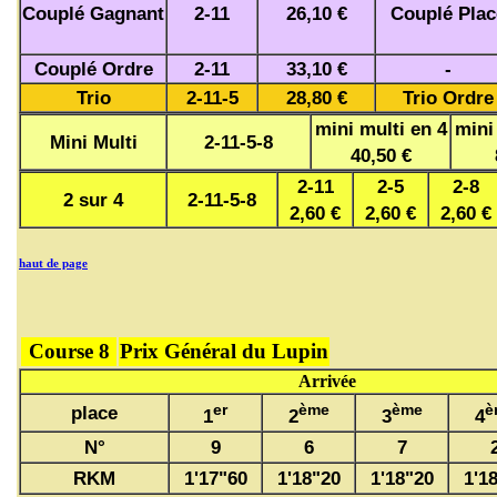
Couplé Gagnant
2-11
26,10 €
Couplé Plac
Couplé Ordre
2-11
33,10 €
-
Trio
2-11-5
28,80 €
Trio Ordre
mini multi en 4
mini
Mini Multi
2-11-5-8
40,50 €
2-11
2-5
2-8
2 sur 4
2-11-5-8
2,60 €
2,60 €
2,60 €
haut de page
Course 8
Prix Général du Lupin
Arrivée
er
ème
ème
è
place
1
2
3
4
N°
9
6
7
RKM
1'17"60
1'18"20
1'18"20
1'1