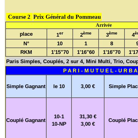
Course 2
Prix Général du Pommeau
Arrivée
er
ème
ème
è
place
1
2
3
4
N°
10
1
8
RKM
1'15"70
1'16"60
1'16"70
1'1
Paris Simples, Couplés, 2 sur 4, Mini Multi, Trio, Coup
P A R I - M U T U E L - U R B A
Simple Gagnant
le 10
3,00 €
Simple Plac
10-1
31,30 €
Couplé Gagnant
Couplé Plac
10-NP
3,00 €