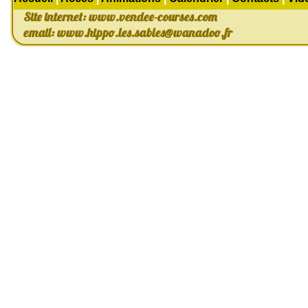
Site internet: www.vendee-courses.com
email:
www.hippo.les.sables@wanadoo.fr