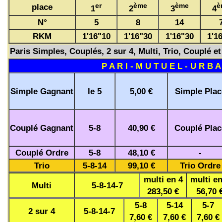
er
ème
ème
è
place
1
2
3
4
N°
5
8
14
RKM
1'16"10
1'16"30
1'16"30
1'1
Paris Simples, Couplés, 2 sur 4, Multi, Trio, Couplé et
P A R I - M U T U E L - U R B A
Simple Gagnant
le 5
5,00 €
Simple Plac
Couplé Gagnant
5-8
40,90 €
Couplé Plac
Couplé Ordre
5-8
48,10 €
-
Trio
5-8-14
99,10 €
Trio Ordre
multi en 4
multi en
Multi
5-8-14-7
283,50 €
56,70 
5-8
5-14
5-7
2 sur 4
5-8-14-7
7,60 €
7,60 €
7,60 €