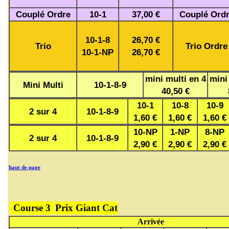
Couplé Ordre
10-1
37,00 €
Couplé Ord
10-1-8
26,70 €
Trio
Trio Ordre
10-1-NP
26,70 €
mini multi en 4
mini
Mini Multi
10-1-8-9
40,50 €
10-1
10-8
10-9
2 sur 4
10-1-8-9
1,60 €
1,60 €
1,60 €
10-NP
1-NP
8-NP
2 sur 4
10-1-8-9
2,90 €
2,90 €
2,90 €
haut de page
Course 3
Prix Giant Cat
Arrivée