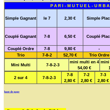
P A R I - M U T U E L - U R B A
Simple Gagnant
le 7
2,30 €
Simple Plac
Couplé Gagnant
7-8
6,50 €
Couplé Plac
Couplé Ordre
7-8
9,80 €
-
Trio
7-8-2
52,70 €
Trio Ordre
mini multi en 4
mini
Mini Multi
7-8-2-3
54,00 €
7-8
7-2
7-3
2 sur 4
7-8-2-3
2,80 €
2,80 €
2,80 €
haut de page